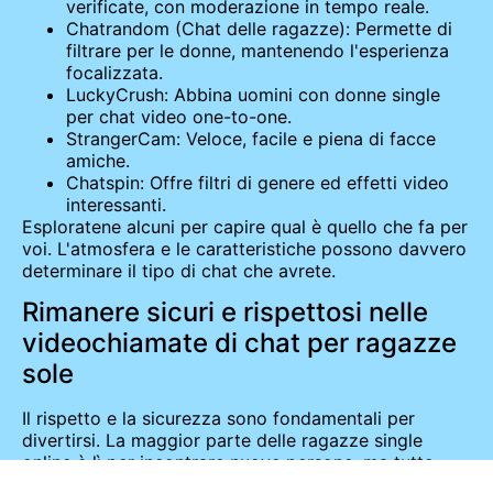
verificate, con moderazione in tempo reale.
Chatrandom (Chat delle ragazze): Permette di
filtrare per le donne, mantenendo l'esperienza
focalizzata.
LuckyCrush: Abbina uomini con donne single
per chat video one-to-one.
StrangerCam: Veloce, facile e piena di facce
amiche.
Chatspin: Offre filtri di genere ed effetti video
interessanti.
Esploratene alcuni per capire qual è quello che fa per
voi. L'atmosfera e le caratteristiche possono davvero
determinare il tipo di chat che avrete.
Rimanere sicuri e rispettosi nelle
videochiamate di chat per ragazze
sole
Il rispetto e la sicurezza sono fondamentali per
divertirsi. La maggior parte delle ragazze single
online è lì per incontrare nuove persone, ma tutte
vogliono sentirsi a proprio agio.