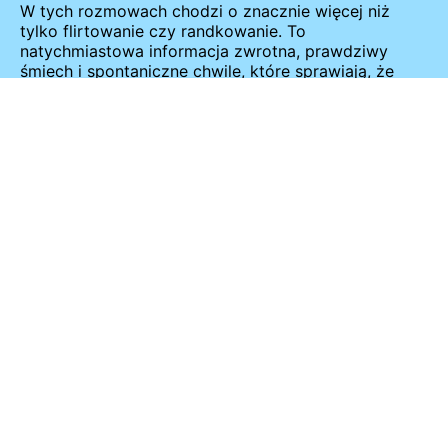
W tych rozmowach chodzi o znacznie więcej niż
tylko flirtowanie czy randkowanie. To
natychmiastowa informacja zwrotna, prawdziwy
śmiech i spontaniczne chwile, które sprawiają, że
użytkownicy wracają.
Oto, co niektórzy mają do powiedzenia:
"Rozmowy wideo z samotnymi
dziewczynami są o wiele bardziej realne
niż zwykły czat. Od razu wiesz, czy
przypadliście sobie do gustu i możesz
prowadzić prawdziwą rozmowę".
"Czasami jest to tylko krótka pogawędka
o przypadkowych rzeczach, ale czasami
spotykasz kogoś, kto po prostu cię
rozumie".
"To zabawne, łatwe i wcale nie krępujące -
po prostu idziesz dalej, jeśli coś nie
działa".