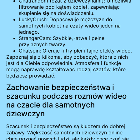
Chatrandom (czat z dziewczynami): Umożliwia
filtrowanie pod kątem kobiet, zapewniając
skupienie się na doświadczeniu.
LuckyCrush: Dopasowuje mężczyzn do
samotnych kobiet na czaty wideo jeden na
jednego.
StrangerCam: Szybkie, łatwe i pełne
przyjaznych twarzy.
Chatspin: Oferuje filtry płci i fajne efekty wideo.
Zapoznaj się z kilkoma, aby zobaczyć, która z nich
jest dla Ciebie odpowiednia. Atmosfera i funkcje
mogą naprawdę kształtować rodzaj czatów, które
będziesz prowadzić.
Zachowanie bezpieczeństwa i
szacunku podczas rozmów wideo
na czacie dla samotnych
dziewczyn
Szacunek i bezpieczeństwo są kluczem do dobrej
zabawy. Większość samotnych dziewczyn online
chce poznać nowych ludzi, ale każdy chce czuć się