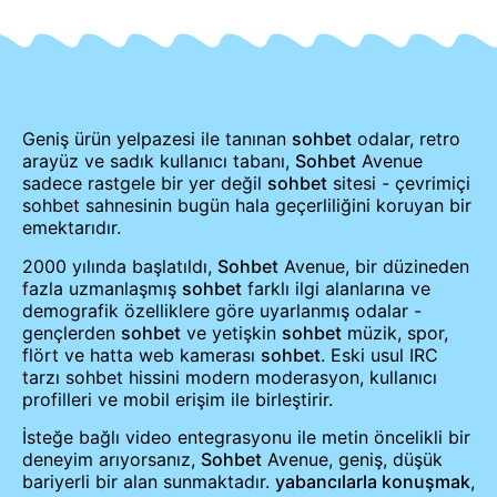
Geniş ürün yelpazesi ile tanınan
sohbet
odalar, retro
arayüz ve sadık kullanıcı tabanı,
Sohbet
Avenue
sadece rastgele bir yer değil
sohbet
sitesi - çevrimiçi
sohbet sahnesinin bugün hala geçerliliğini koruyan bir
emektarıdır.
2000 yılında başlatıldı,
Sohbet
Avenue, bir düzineden
fazla uzmanlaşmış
sohbet
farklı ilgi alanlarına ve
demografik özelliklere göre uyarlanmış odalar -
gençlerden
sohbet
ve yetişkin
sohbet
müzik, spor,
flört ve hatta web kamerası
sohbet
. Eski usul IRC
tarzı sohbet hissini modern moderasyon, kullanıcı
profilleri ve mobil erişim ile birleştirir.
İsteğe bağlı video entegrasyonu ile metin öncelikli bir
deneyim arıyorsanız,
Sohbet
Avenue, geniş, düşük
bariyerli bir alan sunmaktadır.
yabancılarla konuşmak
,