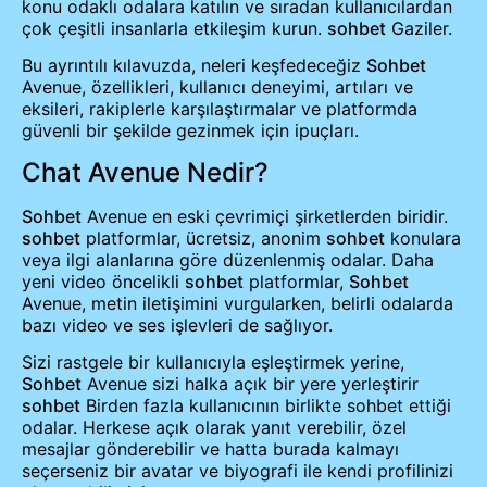
konu odaklı odalara katılın ve sıradan kullanıcılardan
çok çeşitli insanlarla etkileşim kurun.
sohbet
Gaziler.
Bu ayrıntılı kılavuzda, neleri keşfedeceğiz
Sohbet
Avenue, özellikleri, kullanıcı deneyimi, artıları ve
eksileri, rakiplerle karşılaştırmalar ve platformda
güvenli bir şekilde gezinmek için ipuçları.
Chat Avenue Nedir?
Sohbet
Avenue en eski çevrimiçi şirketlerden biridir.
sohbet
platformlar, ücretsiz, anonim
sohbet
konulara
veya ilgi alanlarına göre düzenlenmiş odalar. Daha
yeni video öncelikli
sohbet
platformlar,
Sohbet
Avenue, metin iletişimini vurgularken, belirli odalarda
bazı video ve ses işlevleri de sağlıyor.
Sizi rastgele bir kullanıcıyla eşleştirmek yerine,
Sohbet
Avenue sizi halka açık bir yere yerleştirir
sohbet
Birden fazla kullanıcının birlikte sohbet ettiği
odalar. Herkese açık olarak yanıt verebilir, özel
mesajlar gönderebilir ve hatta burada kalmayı
seçerseniz bir avatar ve biyografi ile kendi profilinizi