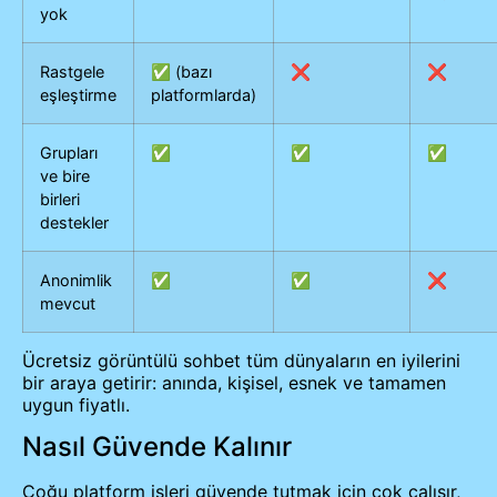
yok
Rastgele
✅ (bazı
❌
❌
eşleştirme
platformlarda)
Grupları
✅
✅
✅
ve bire
birleri
destekler
Anonimlik
✅
✅
❌
mevcut
Ücretsiz görüntülü sohbet tüm dünyaların en iyilerini
bir araya getirir: anında, kişisel, esnek ve tamamen
uygun fiyatlı.
Nasıl Güvende Kalınır
Çoğu platform işleri güvende tutmak için çok çalışır,